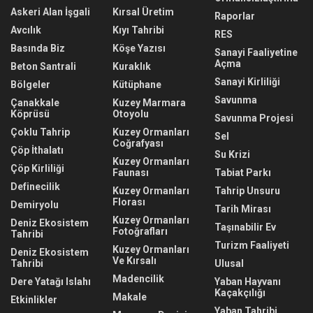
Askeri Alan İşgali
Kırsal Üretim
Raporlar
Avcılık
Kıyı Tahribi
RES
Basında Biz
Köşe Yazısı
Sanayi Faaliyetine
Açma
Beton Santrali
Kuraklık
Sanayi Kirliliği
Bölgeler
Kütüphane
Savunma
Çanakkale
Kuzey Marmara
Köprüsü
Otoyolu
Savunma Projesi
Çoklu Tahrip
Kuzey Ormanları
Sel
Coğrafyası
Çöp İthalatı
Su Krizi
Kuzey Ormanları
Çöp Kirliliği
Faunası
Tabiat Parkı
Definecilik
Kuzey Ormanları
Tahrip Unsuru
Florası
Demiryolu
Tarih Mirası
Kuzey Ormanları
Deniz Ekosistem
Taşınabilir Ev
Fotoğrafları
Tahribi
Turizm Faaliyeti
Kuzey Ormanları
Deniz Ekosistem
Ve Kırsalı
Tahribi
Ulusal
Madencilik
Dere Yatağı Islahı
Yaban Hayvanı
Kaçakçılığı
Makale
Etkinlikler
Yaban Tahribi