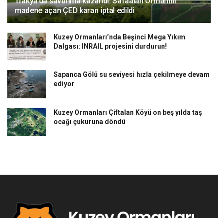
Trakya’da savunma kazandı: Safaalan Ormanını
madene açan ÇED kararı iptal edildi
Kuzey Ormanları’nda Beşinci Mega Yıkım
Dalgası: INRAIL projesini durdurun!
Sapanca Gölü su seviyesi hızla çekilmeye devam
ediyor
Kuzey Ormanları Çiftalan Köyü on beş yılda taş
ocağı çukuruna döndü