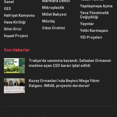
Marmara Denizi
Genel
Yapılaşmaya Açma
Mikroplastik
GES
Yasa Yönetmelik
Millet Bahçesi
Hafriyat Kamyonu
Değişikliği
Müsilaj
Hava Kirliliği
Yayınlar
Odun Üretimi
İklim Krizi
Yetki Karmaşası
İnşaat Projesi
YİD Projeleri
Son Haberler
Trakya’da savunma kazandı: Safaalan Ormanını
madene açan ÇED kararı iptal edildi
Kuzey Ormanları’nda Beşinci Mega Yıkım
Dalgası: INRAIL projesini durdurun!