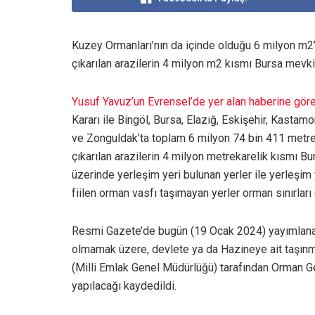
Kuzey Ormanları’nın da içinde olduğu 6 milyon m2’d
çıkarılan arazilerin 4 milyon m2 kısmı Bursa mevki
Yusuf Yavuz’un Evrensel’de yer alan haberine gör
Kararı ile Bingöl, Bursa, Elazığ, Eskişehir, Kastam
ve Zonguldak’ta toplam 6 milyon 74 bin 411 metrek
çıkarılan arazilerin 4 milyon metrekarelik kısmı B
üzerinde yerleşim yeri bulunan yerler ile yerleşim 
fiilen orman vasfı taşımayan yerler orman sınırları 
Resmi Gazete’de bugün (19 Ocak 2024) yayımlanan C
olmamak üzere, devlete ya da Hazineye ait taşınmaz
(Milli Emlak Genel Müdürlüğü) tarafından Orman 
yapılacağı kaydedildi.