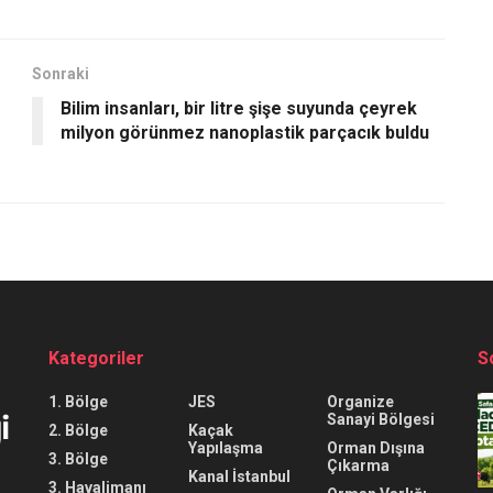
Sonraki
Bilim insanları, bir litre şişe suyunda çeyrek
milyon görünmez nanoplastik parçacık buldu
Kategoriler
S
1. Bölge
JES
Organize
Sanayi Bölgesi
2. Bölge
Kaçak
Yapılaşma
Orman Dışına
3. Bölge
Çıkarma
Kanal İstanbul
3. Havalimanı