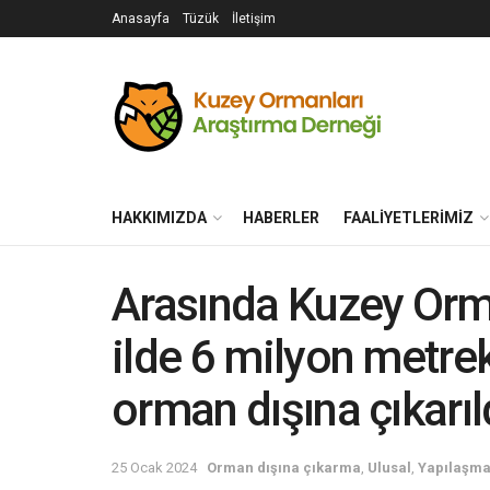
Anasayfa
Tüzük
İletişim
HAKKIMIZDA
HABERLER
FAALIYETLERIMIZ
Arasında Kuzey Orma
ilde 6 milyon metre
orman dışına çıkarıl
25 Ocak 2024
Orman dışına çıkarma
,
Ulusal
,
Yapılaşm