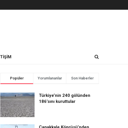
ETIŞIM
Popüler
Yorumlananlar
Son Haberler
Türkiye’nin 240 gölünden
186’sını kuruttular
Çanakkale Köprüsü’nden