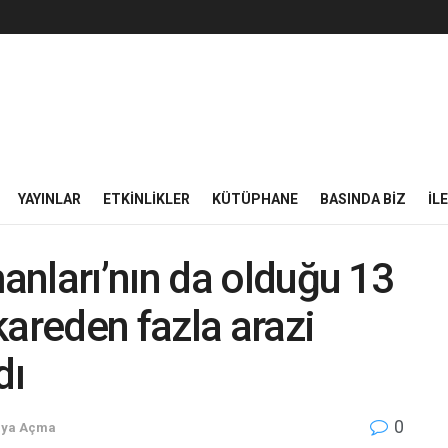
YAYINLAR
ETKINLIKLER
KÜTÜPHANE
BASINDA BIZ
İL
nları’nın da olduğu 13
kareden fazla arazi
dı
0
aya Açma