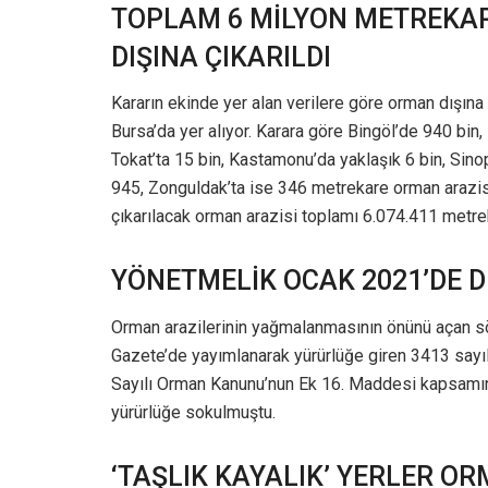
TOPLAM 6 MİLYON METREKA
DIŞINA ÇIKARILDI
Kararın ekinde yer alan verilere göre orman dışına 
Bursa’da yer alıyor. Karara göre Bingöl’de 940 bin,
Tokat’ta 15 bin, Kastamonu’da yaklaşık 6 bin, Sinop
945, Zonguldak’ta ise 346 metrekare orman arazisi
çıkarılacak orman arazisi toplamı 6.074.411 metr
YÖNETMELİK OCAK 2021’DE D
Orman arazilerinin yağmalanmasının önünü açan 
Gazete’de yayımlanarak yürürlüğe giren 3413 sayı
Sayılı Orman Kanunu’nun Ek 16. Maddesi kapsamınd
yürürlüğe sokulmuştu.
‘TAŞLIK KAYALIK’ YERLER OR