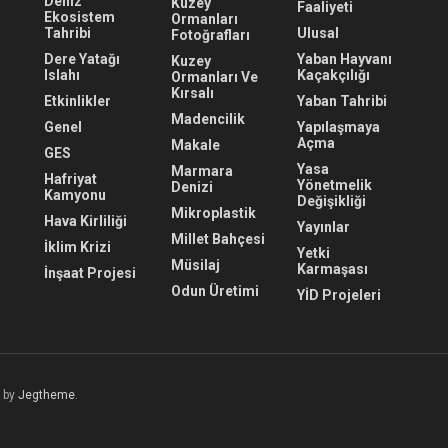
Deniz
Kuzey
Faaliyeti
Ekosistem
Ormanları
Tahribi
Ulusal
Fotoğrafları
Dere Yatağı
Yaban Hayvanı
Kuzey
Islahı
Kaçakçılığı
Ormanları Ve
Kırsalı
Etkinlikler
Yaban Tahribi
Madencilik
Genel
Yapılaşmaya
Açma
Makale
GES
Yasa
Marmara
Hafriyat
Yönetmelik
Denizi
Kamyonu
Değişikliği
Mikroplastik
Hava Kirliliği
Yayınlar
Millet Bahçesi
İklim Krizi
Yetki
Müsilaj
Karmaşası
İnşaat Projesi
Odun Üretimi
YİD Projeleri
 by
Jegtheme
.