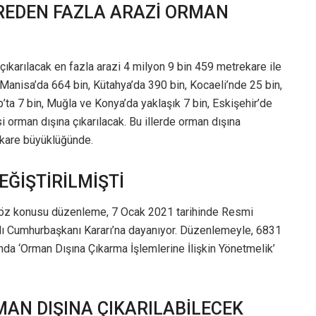
REDEN FAZLA ARAZİ ORMAN
çıkarılacak en fazla arazi 4 milyon 9 bin 459 metrekare ile
 Manisa’da 664 bin, Kütahya’da 390 bin, Kocaeli’nde 25 bin,
’ta 7 bin, Muğla ve Konya’da yaklaşık 7 bin, Eskişehir’de
 orman dışına çıkarılacak. Bu illerde orman dışına
ekare büyüklüğünde.
EĞİŞTİRİLMİŞTİ
söz konusu düzenleme, 7 Ocak 2021 tarihinde Resmi
lı Cumhurbaşkanı Kararı’na dayanıyor. Düzenlemeyle, 6831
a ‘Orman Dışına Çıkarma İşlemlerine İlişkin Yönetmelik’
MAN DIŞINA ÇIKARILABİLECEK