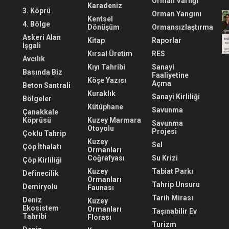
Orman Varlığı
Karadeniz
3. Köprü
Orman Yangını
Kentsel
4. Bölge
Dönüşüm
Ormansızlaştırma
Askeri Alan
Kitap
Raporlar
İşgali
Kırsal Üretim
RES
Avcılık
Kıyı Tahribi
Sanayi
Basında Biz
Faaliyetine
Köşe Yazısı
Açma
Beton Santrali
Kuraklık
Sanayi Kirliliği
Bölgeler
Kütüphane
Savunma
Çanakkale
Köprüsü
Kuzey Marmara
Savunma
Otoyolu
Projesi
Çoklu Tahrip
Kuzey
Sel
Çöp İthalatı
Ormanları
Coğrafyası
Su Krizi
Çöp Kirliliği
Kuzey
Tabiat Parkı
Definecilik
Ormanları
Tahrip Unsuru
Demiryolu
Faunası
Tarih Mirası
Deniz
Kuzey
Ekosistem
Ormanları
Taşınabilir Ev
Tahribi
Florası
Turizm