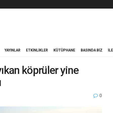
YAYINLAR
ETKINLIKLER
KÜTÜPHANE
BASINDA BIZ
İL
ıkan köprüler yine
ı
0