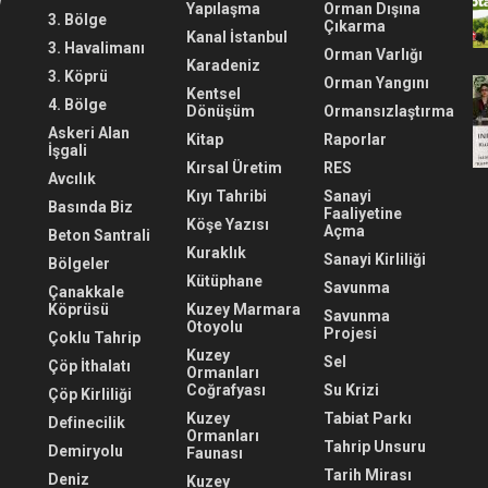
Yapılaşma
Orman Dışına
3. Bölge
Çıkarma
Kanal İstanbul
3. Havalimanı
Orman Varlığı
Karadeniz
3. Köprü
Orman Yangını
Kentsel
4. Bölge
Dönüşüm
Ormansızlaştırma
Askeri Alan
Kitap
Raporlar
İşgali
Kırsal Üretim
RES
Avcılık
Kıyı Tahribi
Sanayi
Basında Biz
Faaliyetine
Köşe Yazısı
Açma
Beton Santrali
Kuraklık
Sanayi Kirliliği
Bölgeler
Kütüphane
Savunma
Çanakkale
Köprüsü
Kuzey Marmara
Savunma
Otoyolu
Projesi
Çoklu Tahrip
Kuzey
Sel
Çöp İthalatı
Ormanları
Coğrafyası
Su Krizi
Çöp Kirliliği
Kuzey
Tabiat Parkı
Definecilik
Ormanları
Tahrip Unsuru
Demiryolu
Faunası
Tarih Mirası
Deniz
Kuzey