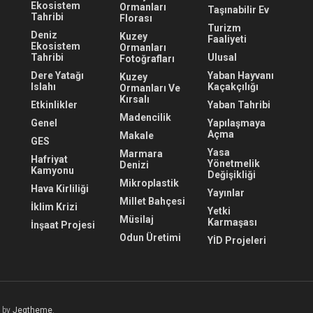
Ekosistem
Ormanları
Taşınabilir Ev
Tahribi
Florası
Turizm
Deniz
Kuzey
Faaliyeti
Ekosistem
Ormanları
Tahribi
Ulusal
Fotoğrafları
Dere Yatağı
Yaban Hayvanı
Kuzey
Islahı
Kaçakçılığı
Ormanları Ve
Kırsalı
Etkinlikler
Yaban Tahribi
Madencilik
Genel
Yapılaşmaya
Açma
Makale
GES
Yasa
Marmara
Hafriyat
Yönetmelik
Denizi
Kamyonu
Değişikliği
Mikroplastik
Hava Kirliliği
Yayınlar
Millet Bahçesi
İklim Krizi
Yetki
Müsilaj
Karmaşası
İnşaat Projesi
Odun Üretimi
YİD Projeleri
 by
Jegtheme
.