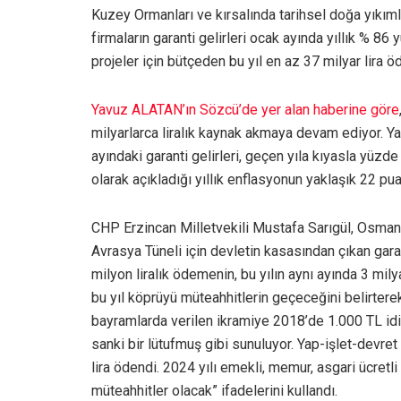
Kuzey Ormanları ve kırsalında tarihsel doğa yıkıml
firmaların garanti gelirleri ocak ayında yıllık % 8
projeler için bütçeden bu yıl en az 37 milyar lira 
Yavuz ALATAN’ın Sözcü’de yer alan haberine göre
milyarlarca liralık kaynak akmaya devam ediyor. Yap
ayındaki garanti gelirleri, geçen yıla kıyasla yüzde
olarak açıkladığı yıllık enflasyonun yaklaşık 22 pu
CHP Erzincan Milletvekili Mustafa Sarıgül, Osmang
Avrasya Tüneli için devletin kasasından çıkan gara
milyon liralık ödemenin, bu yılın aynı ayında 3 mily
bu yıl köprüyü müteahhitlerin geçeceğini belirtere
bayramlarda verilen ikramiye 2018’de 1.000 TL idi
sanki bir lütufmuş gibi sunuluyor. Yap-işlet-devret
lira ödendi. 2024 yılı emekli, memur, asgari ücretl
müteahhitler olacak” ifadelerini kullandı.