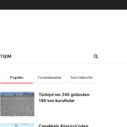
ETIŞIM
Popüler
Yorumlananlar
Son Haberler
Türkiye’nin 240 gölünden
186’sını kuruttular
Çanakkale Köprüsü’nden