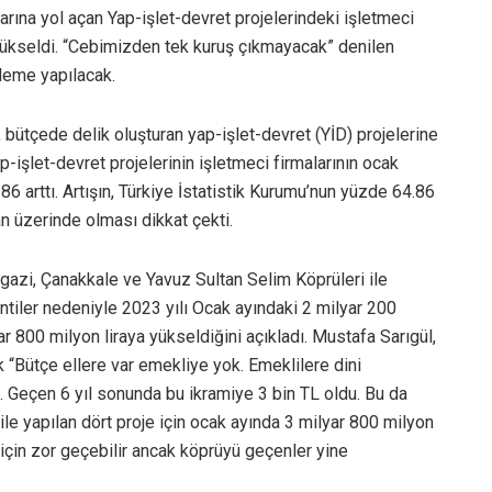
arına yol açan Yap-işlet-devret projelerindeki işletmeci
6 yükseldi. “Cebimizden tek kuruş çıkmayacak” denilen
ödeme yapılacak.
, bütçede delik oluşturan yap-işlet-devret (YİD) projelerine
-işlet-devret projelerinin işletmeci firmalarının ocak
 86 arttı. Artışın, Türkiye İstatistik Kurumu’nun yüzde 64.86
an üzerinde olması dikkat çekti.
azi, Çanakkale ve Yavuz Sultan Selim Köprüleri ile
ntiler nedeniyle 2023 yılı Ocak ayındaki 2 milyar 200
ar 800 milyon liraya yükseldiğini açıkladı. Mustafa Sarıgül,
k “Bütçe ellere var emekliye yok. Emeklilere dini
. Geçen 6 yıl sonunda bu ikramiye 3 bin TL oldu. Bu da
 ile yapılan dört proje için ocak ayında 3 milyar 800 milyon
i için zor geçebilir ancak köprüyü geçenler yine