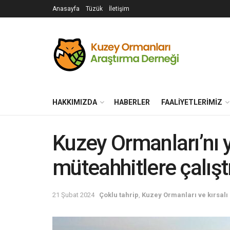
Anasayfa
Tüzük
İletişim
HAKKIMIZDA
HABERLER
FAALIYETLERIMIZ
Kuzey Ormanları’nı y
müteahhitlere çalışt
21 Şubat 2024
Çoklu tahrip
,
Kuzey Ormanları ve kırsalı