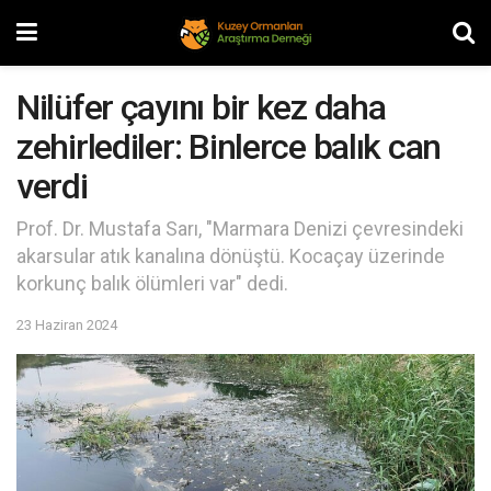
Nilüfer çayını bir kez daha
zehirlediler: Binlerce balık can
verdi
Prof. Dr. Mustafa Sarı, "Marmara Denizi çevresindeki
akarsular atık kanalına dönüştü. Kocaçay üzerinde
korkunç balık ölümleri var" dedi.
23 Haziran 2024