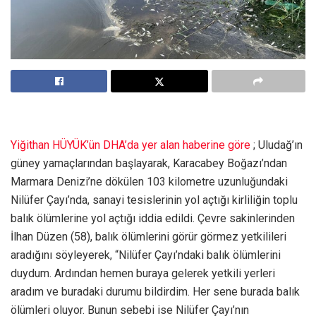
Yiğithan HÜYÜK’ün DHA’da yer alan haberine göre
; Uludağ’ın
güney yamaçlarından başlayarak, Karacabey Boğazı’ndan
Marmara Denizi’ne dökülen 103 kilometre uzunluğundaki
Nilüfer Çayı’nda, sanayi tesislerinin yol açtığı kirliliğin toplu
balık ölümlerine yol açtığı iddia edildi. Çevre sakinlerinden
İlhan Düzen (58), balık ölümlerini görür görmez yetkilileri
aradığını söyleyerek, “Nilüfer Çayı’ndaki balık ölümlerini
duydum. Ardından hemen buraya gelerek yetkili yerleri
aradım ve buradaki durumu bildirdim. Her sene burada balık
ölümleri oluyor. Bunun sebebi ise Nilüfer Çayı’nın