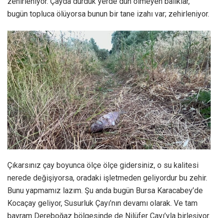
zehirleniyor. Çayda durduk yerde dün ölmeyen balıklar,
bugün topluca ölüyorsa bunun bir tane izahı var; zehirleniyor.
Çıkarsınız çay boyunca ölçe ölçe gidersiniz, o su kalitesi
nerede değişiyorsa, oradaki işletmeden geliyordur bu zehir.
Bunu yapmamız lazım. Şu anda bugün Bursa Karacabey’de
Kocaçay geliyor, Susurluk Çayı’nın devamı olarak. Ve tam
bayram Dereboğaz bölgesinde de Nilüfer Çayı’yla birleşiyor.