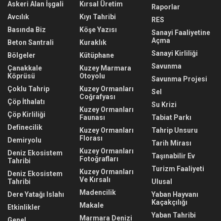
Askeri Alan İşgali
Kırsal Üretim
Raporlar
Avcılık
Kıyı Tahribi
RES
Basında Biz
Köşe Yazısı
Sanayi Faaliyetine
Açma
Beton Santrali
Kuraklık
Sanayi Kirliliği
Bölgeler
Kütüphane
Savunma
Çanakkale
Kuzey Marmara
Köprüsü
Otoyolu
Savunma Projesi
Çoklu Tahrip
Kuzey Ormanları
Sel
Coğrafyası
Çöp İthalatı
Su Krizi
Kuzey Ormanları
Çöp Kirliliği
Faunası
Tabiat Parkı
Definecilik
Kuzey Ormanları
Tahrip Unsuru
Florası
Demiryolu
Tarih Mirası
Kuzey Ormanları
Deniz Ekosistem
Taşınabilir Ev
Fotoğrafları
Tahribi
Turizm Faaliyeti
Kuzey Ormanları
Deniz Ekosistem
Ve Kırsalı
Tahribi
Ulusal
Madencilik
Dere Yatağı Islahı
Yaban Hayvanı
Kaçakçılığı
Makale
Etkinlikler
Yaban Tahribi
Marmara Denizi
Genel