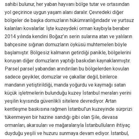
sahibi bulunur, her yaban hayvanı bölge tutar ve ortasından
yol geçirince uygun yaşam alanı daralır. Çevredeki diğer
bölgeler de başka domuzların hükümranlığındadır ve yurtsuz
kalanları kovalarlar. İşte kuzeydeki orman kaybıyla beraber
2014 yılında kendini Boğaz’ın serin sularına atan ve yalıların
bahçesine sığınan domuzların öyküsü muhtemelen böyle
başlamıştır. Bölgesiz kalmanın getirdiği panikle, bölgelerini
koruyan diğer domuzların yaptığı baskıdan kaynaklanmıştır.
Parsel parsel yabandan arındırılan bu bölgelerden kovulan
sadece geyikler, domuzlar ve çakallar değil, binlerce
mandanın yetiştirildiği, manda yoğurdu ve kaymağı satan
küçük işletmelerin bulunduğu kuzey İstanbul meraları yerini
yeşilin kıyısında güvenlikli sitelere devrediyor. Artan
kentleşme baskısına rağmen İstanbul’un kuzeyinde sürprizi
tükenmeyen bir hazine sandığı gibi olan Şile, devasa
ormanları, akarsuları ve mağaralarıyla İstanbulluların ihtiyaç
duyduğu yeşili ve huzuru sunmaya devam ediyor. İstanbul,