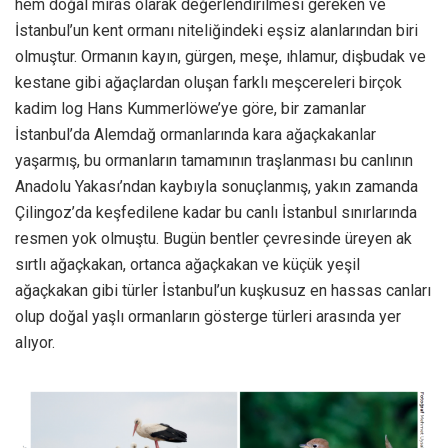
hem doğal miras olarak değerlendirilmesi gereken ve
İstanbul’un kent ormanı niteliğindeki eşsiz alanlarından biri
olmuştur. Ormanın kayın, gürgen, meşe, ıhlamur, dişbudak ve
kestane gibi ağaçlardan oluşan farklı meşcereleri birçok
kadim log Hans Kummerlöwe’ye göre, bir zamanlar
İstanbul’da Alemdağ ormanlarında kara ağaçkakanlar
yaşarmış, bu ormanların tamamının traşlanması bu canlının
Anadolu Yakası’ndan kaybıyla sonuçlanmış, yakın zamanda
Çilingoz’da keşfedilene kadar bu canlı İstanbul sınırlarında
resmen yok olmuştu. Bugün bentler çevresinde üreyen ak
sırtlı ağaçkakan, ortanca ağaçkakan ve küçük yeşil
ağaçkakan gibi türler İstanbul’un kuşkusuz en hassas canları
olup doğal yaşlı ormanların gösterge türleri arasında yer
alıyor.