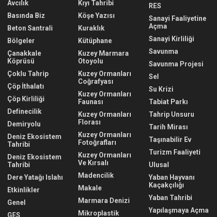
Avcılık
Kıyı Tahribi
RES
Basında Biz
Köşe Yazısı
Sanayi Faaliyetine
Açma
Beton Santrali
Kuraklık
Sanayi Kirliliği
Bölgeler
Kütüphane
Savunma
Çanakkale
Kuzey Marmara
Köprüsü
Otoyolu
Savunma Projesi
Çoklu Tahrip
Kuzey Ormanları
Sel
Coğrafyası
Çöp İthalatı
Su Krizi
Kuzey Ormanları
Çöp Kirliliği
Faunası
Tabiat Parkı
Definecilik
Kuzey Ormanları
Tahrip Unsuru
Florası
Demiryolu
Tarih Mirası
Kuzey Ormanları
Deniz Ekosistem
Taşınabilir Ev
Fotoğrafları
Tahribi
Turizm Faaliyeti
Kuzey Ormanları
Deniz Ekosistem
Ve Kırsalı
Tahribi
Ulusal
Madencilik
Dere Yatağı Islahı
Yaban Hayvanı
Kaçakçılığı
Makale
Etkinlikler
Yaban Tahribi
Marmara Denizi
Genel
Yapılaşmaya Açma
Mikroplastik
GES