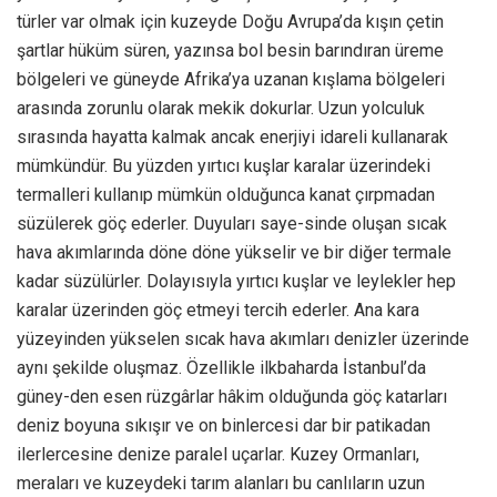
türler var olmak için kuzeyde Doğu Avrupa’da kışın çetin
şartlar hüküm süren, yazınsa bol besin barındıran üreme
bölgeleri ve güneyde Afrika’ya uzanan kışlama bölgeleri
arasında zorunlu olarak mekik dokurlar. Uzun yolculuk
sırasında hayatta kalmak ancak enerjiyi idareli kullanarak
mümkündür. Bu yüzden yırtıcı kuşlar karalar üzerindeki
termalleri kullanıp mümkün olduğunca kanat çırpmadan
süzülerek göç ederler. Duyuları saye-sinde oluşan sıcak
hava akımlarında döne döne yükselir ve bir diğer termale
kadar süzülürler. Dolayısıyla yırtıcı kuşlar ve leylekler hep
karalar üzerinden göç etmeyi tercih ederler. Ana kara
yüzeyinden yükselen sıcak hava akımları denizler üzerinde
aynı şekilde oluşmaz. Özellikle ilkbaharda İstanbul’da
güney-den esen rüzgârlar hâkim olduğunda göç katarları
deniz boyuna sıkışır ve on binlercesi dar bir patikadan
ilerlercesine denize paralel uçarlar. Kuzey Ormanları,
meraları ve kuzeydeki tarım alanları bu canlıların uzun