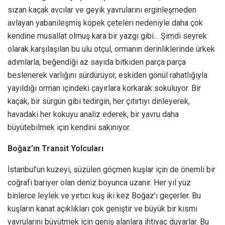
sızan kaçak avcılar ve geyik yavrularını erginleşmeden
avlayan yabanileşmiş köpek çeteleri nedeniyle daha çok
kendine musallat olmuş kara bir yazgı gibi… Şimdi seyrek
olarak karşılaşılan bu ulu otçul, ormanın derinliklerinde ürkek
adımlarla, beğendiği az sayıda bitkiden parça parça
beslenerek varlığını sürdürüyor, eskiden gönül rahatlığıyla
yayıldığı orman içindeki çayırlara korkarak sokuluyor. Bir
kaçak, bir sürgün gibi tedirgin, her çıtırtıyı dinleyerek,
havadaki her kokuyu analiz ederek, bir yavru daha
büyütebilmek için kendini sakınıyor.
Boğaz’ın Transit Yolcuları
İstanbul’un kuzeyi, süzülen göçmen kuşlar için de önemli bir
coğrafi bariyer olan deniz boyunca uzanır. Her yıl yüz
binlerce leylek ve yırtıcı kuş iki kez Boğaz’ı geçerler. Bu
kuşların kanat açıklıkları çok geniştir ve büyük bir kısmı
yavrularını büyütmek için geniş alanlara ihtiyaç duyarlar. Bu