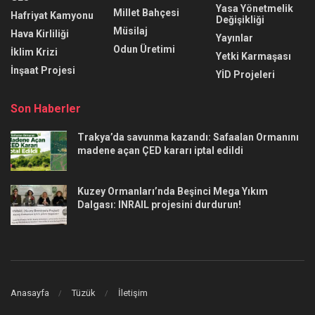
Yasa Yönetmelik
Millet Bahçesi
Hafriyat Kamyonu
Değişikliği
Müsilaj
Hava Kirliliği
Yayınlar
Odun Üretimi
İklim Krizi
Yetki Karmaşası
İnşaat Projesi
YİD Projeleri
Son Haberler
Trakya’da savunma kazandı: Safaalan Ormanını
madene açan ÇED kararı iptal edildi
Kuzey Ormanları’nda Beşinci Mega Yıkım
Dalgası: INRAIL projesini durdurun!
Anasayfa
Tüzük
İletişim