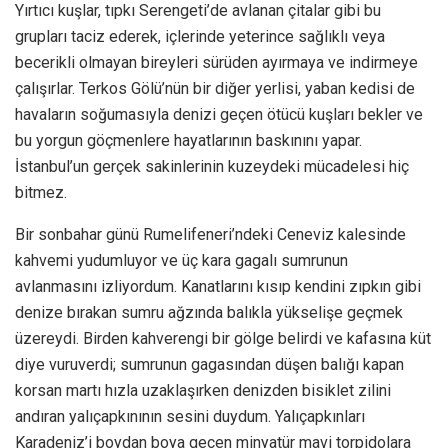
Yırtıcı kuşlar, tıpkı Serengeti’de avlanan çitalar gibi bu
grupları taciz ederek, içlerinde yeterince sağlıklı veya
becerikli olmayan bireyleri sürüden ayırmaya ve indirmeye
çalışırlar. Terkos Gölü’nün bir diğer yerlisi, yaban kedisi de
havaların soğumasıyla denizi geçen ötücü kuşları bekler ve
bu yorgun göçmenlere hayatlarının baskınını yapar.
İstanbul’un gerçek sakinlerinin kuzeydeki mücadelesi hiç
bitmez.
Bir sonbahar günü Rumelifeneri’ndeki Ceneviz kalesinde
kahvemi yudumluyor ve üç kara gagalı sumrunun
avlanmasını izliyordum. Kanatlarını kısıp kendini zıpkın gibi
denize bırakan sumru ağzında balıkla yükselişe geçmek
üzereydi. Birden kahverengi bir gölge belirdi ve kafasına küt
diye vuruverdi; sumrunun gagasından düşen balığı kapan
korsan martı hızla uzaklaşırken denizden bisiklet zilini
andıran yalıçapkınının sesini duydum. Yalıçapkınları
Karadeniz’i boydan boya geçen minyatür mavi torpidolara