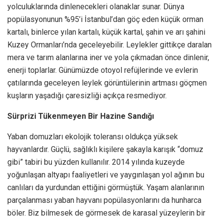
yolculuklarında dinlenecekleri olanaklar sunar. Dünya
popülasyonunun %95’i İstanbul’dan göç eden küçük orman
kartalı, binlerce yılan kartalı, küçük kartal, şahin ve arı şahini
Kuzey Ormanları’nda geceleyebilir. Leylekler gittikçe daralan
mera ve tarım alanlarına iner ve yola çıkmadan önce dinlenir,
enerji toplarlar. Günümüzde otoyol refüjlerinde ve evlerin
çatılarında geceleyen leylek görüntülerinin artması göçmen
kuşların yaşadığı çaresizliği açıkça resmediyor.
Sürprizi Tükenmeyen Bir Hazine Sandığı
Yaban domuzları ekolojik toleransı oldukça yüksek
hayvanlardır. Güçlü, sağlıklı kişilere şakayla karışık “domuz
gibi” tabiri bu yüzden kullanılır. 2014 yılında kuzeyde
yoğunlaşan altyapı faaliyetleri ve yaygınlaşan yol ağının bu
canlıları da yurdundan ettiğini görmüştük. Yaşam alanlarının
parçalanması yaban hayvanı popülasyonlarını da hunharca
böler. Biz bilmesek de görmesek de karasal yüzeylerin bir