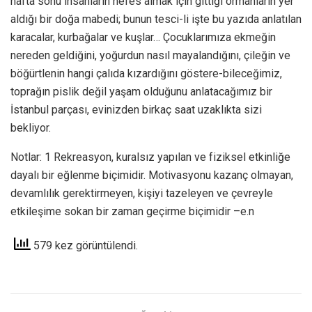
hafta sonu insanların nefes almak için gittiği ormanların yer
aldığı bir doğa mabedi; bunun tesci-li işte bu yazıda anlatılan
karacalar, kurbağalar ve kuşlar… Çocuklarımıza ekmeğin
nereden geldiğini, yoğurdun nasıl mayalandığını, çileğin ve
böğürtlenin hangi çalıda kızardığını göstere-bileceğimiz,
toprağın pislik değil yaşam olduğunu anlatacağımız bir
İstanbul parçası, evinizden birkaç saat uzaklıkta sizi
bekliyor.
Notlar: 1 Rekreasyon, kuralsız yapılan ve fiziksel etkinliğe
dayalı bir eğlenme biçimidir. Motivasyonu kazanç olmayan,
devamlılık gerektirmeyen, kişiyi tazeleyen ve çevreyle
etkileşime sokan bir zaman geçirme biçimidir –e.n
579 kez görüntülendi.