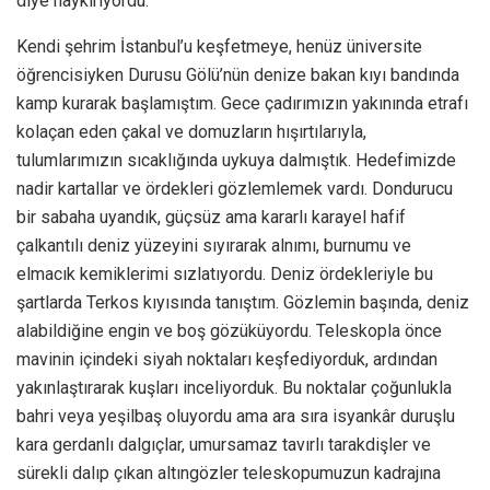
diye haykırıyordu.
Kendi şehrim İstanbul’u keşfetmeye, henüz üniversite
öğrencisiyken Durusu Gölü’nün denize bakan kıyı bandında
kamp kurarak başlamıştım. Gece çadırımızın yakınında etrafı
kolaçan eden çakal ve domuzların hışırtılarıyla,
tulumlarımızın sıcaklığında uykuya dalmıştık. Hedefimizde
nadir kartallar ve ördekleri gözlemlemek vardı. Dondurucu
bir sabaha uyandık, güçsüz ama kararlı karayel hafif
çalkantılı deniz yüzeyini sıyırarak alnımı, burnumu ve
elmacık kemiklerimi sızlatıyordu. Deniz ördekleriyle bu
şartlarda Terkos kıyısında tanıştım. Gözlemin başında, deniz
alabildiğine engin ve boş gözüküyordu. Teleskopla önce
mavinin içindeki siyah noktaları keşfediyorduk, ardından
yakınlaştırarak kuşları inceliyorduk. Bu noktalar çoğunlukla
bahri veya yeşilbaş oluyordu ama ara sıra isyankâr duruşlu
kara gerdanlı dalgıçlar, umursamaz tavırlı tarakdişler ve
sürekli dalıp çıkan altıngözler teleskopumuzun kadrajına