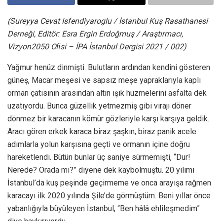
(Sureyya Cevat Isfendiyaroglu / İstanbul Kuş Rasathanesi
Derneği, Editör: Esra Ergin Erdoğmuş / Araştırmacı,
Vizyon2050 Oﬁsi – İPA İstanbul Dergisi 2021 / 002)
Yağmur henüz dinmişti. Bulutların ardından kendini gösteren
güneş, Macar meşesi ve sapsız meşe yapraklarıyla kaplı
orman çatısının arasından altın ışık huzmelerini asfalta dek
uzatıyordu. Bunca güzellik yetmezmiş gibi virajı döner
dönmez bir karacanın kömür gözleriyle karşı karşıya geldik.
Aracı gören erkek karaca biraz şaşkın, biraz panik acele
adımlarla yolun karşısına geçti ve ormanın içine doğru
hareketlendi. Bütün bunlar üç saniye sürmemişti, “Dur!
Nerede? Orada mı?” diyene dek kaybolmuştu. 20 yılımı
İstanbul’da kuş peşinde geçirmeme ve onca arayışa rağmen
karacayı ilk 2020 yılında Şile’de görmüştüm. Beni yıllar önce
yabanlığıyla büyüleyen İstanbul, “Ben hâlâ ehlileşmedim”