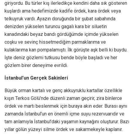
giriyordu. Bu türler kış ilerledikçe kendini daha sık gösteren
kuşlardı ama hedefimizde kadife ördek, kara ördek veya
telkuyruk vardı. Ayazın doruğunda bir şubat sabahında
denizden yükselen turuncu gagalı kara bir siluetin
kanadındaki beyaz bandı gördüğümde içimde yükselen
coşku ve sevinç hissetmediğim parmaklarıma ve
kulaklarıma kan pompalamıştı. İlk görüşte aşk belli ki buydu.
İşte deniz gözlemi tutkusu bende böyle başladı ve her
gözlem birer deneyime evrildi.
İstanbul’un Gerçek Sakinleri
Büyük orman kartalı ve genç akkuyruklu kartallar özellikle
kışın Terkos Gölü’nde düzenli zaman geçirir, zira binlerce
ördek ve martı beslenmek için buraya akın eder. Burası aynı
zamanda İstanbul’un en önemli içme suyu rezervuarıdır ve
tam anlamıyla İstanbul’daki yaşamın kaynağını oluşturur. Bazı
yıllar gölün yüzeyi silme ördek ve sakarmekeyle kaplanır.