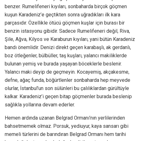
benzer. Rumelifeneri kıyıları, sonbaharda birçok göçmen
kuşun Karadeniz’e geçtikten sonra uğradıkları ilk kara
parçasıdır. Özellikle ötücü göçmen kuşlar için burası bir
benzin istasyonu gibidir. Sadece Rumelifeneri değil, Riva,
Şile, Ağva, Kilyos ve Karaburun kıyıları, yani bütün Karadeniz
bandı önemlidir. Denizi direkt geçen karabaşlı, ak gerdanlı,
boz ötleğenler, bülbüller, taş kuşları, yalancı makiliklerde
bulunan yemiş ve burada yaşayan böceklerle beslenir.
Yalancı maki deyip de geçmeyin. Kocayemiş, akçakesme,
defne, ağaç funda, böğürtlenler sonbaharda hep meyvede
olurlar, İstanbul’un son sülünleri bu çalılıklardan gürültüyle
kalkar. Karadeniz’i geçen bitap göçmenler burada beslenip
sağlıkla yollarına devam ederler.
Hemen ardında uzanan Belgrad Ormanı’nın yerlilerinden
bahsetmemek olmaz. Porsuk, yediuyur, kaya sansarı gibi
memeli türlerini de barındıran Belgrad Ormanı hem tarihi