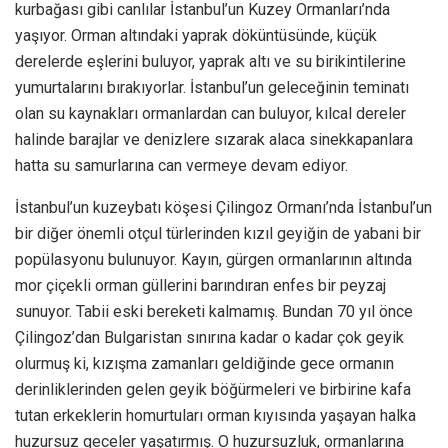
kurbağası gibi canlılar İstanbul’un Kuzey Ormanları’nda
yaşıyor. Orman altındaki yaprak döküntüsünde, küçük
derelerde eşlerini buluyor, yaprak altı ve su birikintilerine
yumurtalarını bırakıyorlar. İstanbul’un geleceğinin teminatı
olan su kaynakları ormanlardan can buluyor, kılcal dereler
halinde barajlar ve denizlere sızarak alaca sinekkapanlara
hatta su samurlarına can vermeye devam ediyor.
İstanbul’un kuzeybatı köşesi Çilingoz Ormanı’nda İstanbul’un
bir diğer önemli otçul türlerinden kızıl geyiğin de yabani bir
popülasyonu bulunuyor. Kayın, gürgen ormanlarının altında
mor çiçekli orman güllerini barındıran enfes bir peyzaj
sunuyor. Tabii eski bereketi kalmamış. Bundan 70 yıl önce
Çilingoz’dan Bulgaristan sınırına kadar o kadar çok geyik
olurmuş ki, kızışma zamanları geldiğinde gece ormanın
derinliklerinden gelen geyik böğürmeleri ve birbirine kafa
tutan erkeklerin homurtuları orman kıyısında yaşayan halka
huzursuz geceler yaşatırmış. O huzursuzluk, ormanlarına